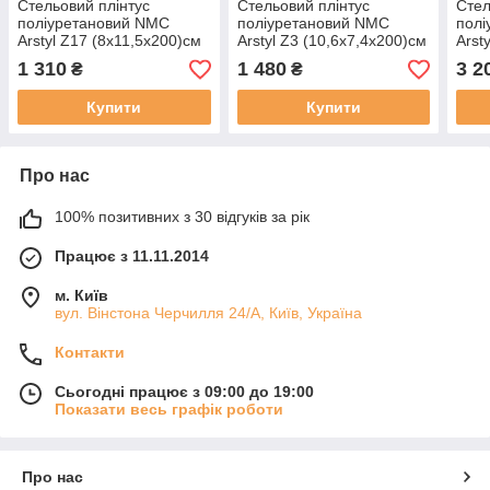
Стельовий плінтус
Стельовий плінтус
Стел
поліуретановий NMC
поліуретановий NMC
пол
Arstyl Z17 (8х11,5х200)см
Arstyl Z3 (10,6х7,4х200)см
Arst
(17,
1 310
1 480
3 2
₴
₴
Купити
Купити
Про нас
100% позитивних з 30 відгуків за рік
Працює з 11.11.2014
м. Київ
вул. Вінстона Черчилля 24/А, Київ, Україна
Контакти
Сьогодні працює з 09:00 до 19:00
Показати весь графік роботи
Про нас