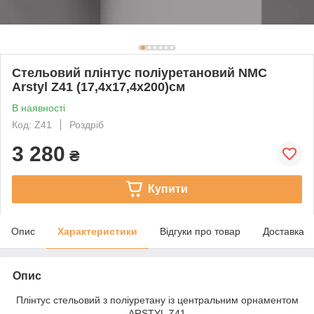
Стельовий плінтус поліуретановий NMC
Arstyl Z41 (17,4х17,4х200)см
В наявності
Код: Z41
Роздріб
3 280
₴
Купити
Опис
Характеристики
Відгуки про товар
Доставка
Опис
Плінтус стельовий з поліуретану із центральним орнаментом
ARSTYL Z41