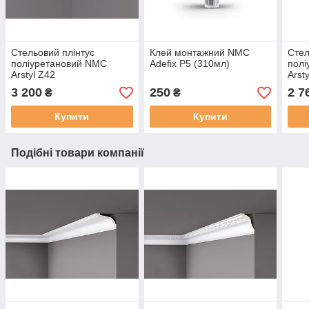
Стельовий плінтус
Клей монтажний NMC
Стел
поліуретановий NMC
Adefix P5 (310мл)
пол
Arstyl Z42
Arst
(17,4х17,4х200)см
(17,
3 200
250
2 7
₴
₴
Купити
Купити
Подібні товари компанії