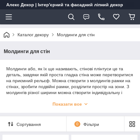
Алекс Декор | Інтер'єрний та фасадний ліпний декор
Каталог декору
Молдинги для стін
Молдинги для стін
Молдинги або, як їх ще називають, стінові плінтуси це та
деталь, завдяки якій проста гладка стіна може перетворитися
на приємний рельєф. Можна створити з молдингів рамки на
стінах, зробити подвійні рамки, розділити простір на зони. З
молдингів різної ширини можна створити індивідуальну і
неповторну дверну лиштву. Так само красиво виглядатимуть
Показати все
на стіні або на стелі рамки з оригінальними кутовими
елементами
Сортування
0
Фільтри