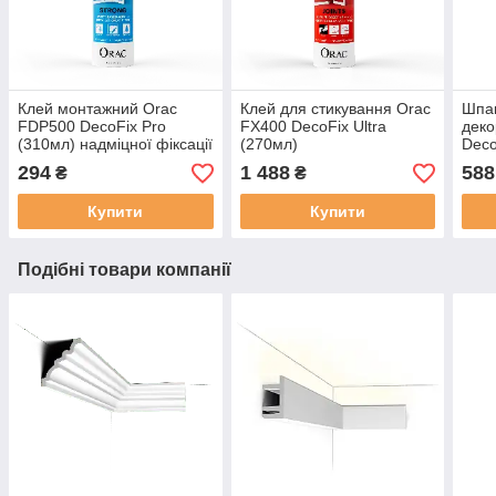
Клей монтажний Orac
Клей для стикування Orac
Шпак
FDP500 DecoFix Pro
FX400 DecoFix Ultra
деко
(310мл) надміцної фіксації
(270мл)
Deco
294
1 488
588
₴
₴
Купити
Купити
Подібні товари компанії