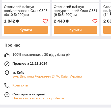
Стельовий плінтус
Стельовий плінтус
Стел
поліуретановий Orac C326
поліуретановий Orac C381
полі
(9х10,5х200)см
(9,5х5х200)см
(14,
1 842
2 448
2 8
₴
₴
Купити
Купити
Про нас
100% позитивних з 30 відгуків за рік
Працює з 11.11.2014
м. Київ
вул. Вінстона Черчилля 24/А, Київ, Україна
Контакти
Сьогодні вихідний
Показати весь графік роботи