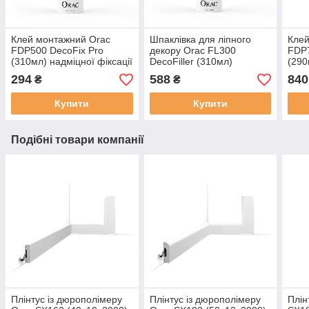
Клей монтажний Orac
Шпаклівка для ліпного
Клей
FDP500 DecoFix Pro
декору Orac FL300
FDP7
(310мл) надміцної фіксації
DecoFiller (310мл)
(290
надм
294
588
840
₴
₴
Купити
Купити
Подібні товари компанії
Плінтус із дюрополімеру
Плінтус із дюрополімеру
Плін