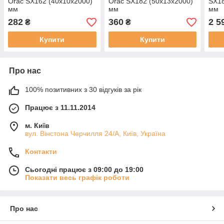
Orac SX162 (40х10х2000)
Orac SX182 (50х13х2000)
SX18
мм
мм
мм
282
360
2 5
₴
₴
Купити
Купити
Про нас
100% позитивних з 30 відгуків за рік
Працює з 11.11.2014
м. Київ
вул. Вінстона Черчилля 24/А, Київ, Україна
Контакти
Сьогодні працює з 09:00 до 19:00
Показати весь графік роботи
Про нас