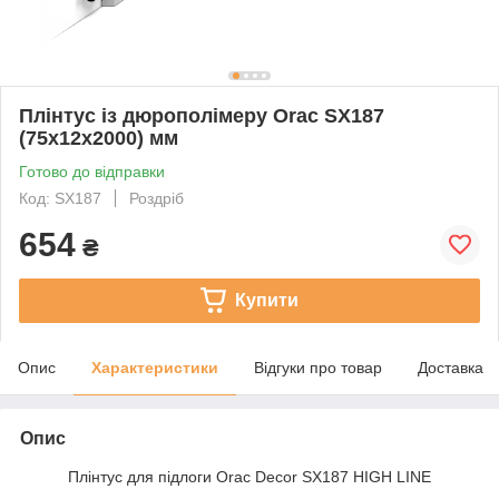
Плінтус із дюрополімеру Orac SX187
(75х12х2000) мм
Готово до відправки
Код: SX187
Роздріб
654
₴
Купити
Опис
Характеристики
Відгуки про товар
Доставка
Опис
Плінтус для підлоги Orac Decor SX187 HIGH LINE