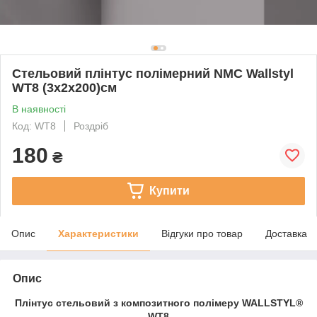
Стельовий плінтус полімерний NMC Wallstyl
WT8 (3х2х200)см
В наявності
Код: WT8
Роздріб
180
₴
Купити
Опис
Характеристики
Відгуки про товар
Доставка
Опис
Плінтус стельовий з композитного полімеру WALLSTYL®
WT8