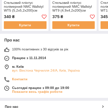
Стельовий плінтус
Стельовий плінтус
Стел
полімерний NMC Wallstyl
полімерний NMC Wallstyl
полі
WT5 (5,2х5,2х200)см
WT9 (4,9х4,2х200)см
WT16
340
375
345
₴
₴
Купити
Купити
Про нас
100% позитивних з 30 відгуків за рік
Працює з 11.11.2014
м. Київ
вул. Вінстона Черчилля 24/А, Київ, Україна
Контакти
Сьогодні працює з 09:00 до 19:00
Показати весь графік роботи
Про нас