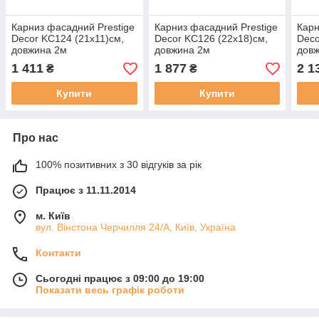
Карниз фасадний Prestige
Карниз фасадний Prestige
Карн
Decor KC124 (21х11)см,
Decor KC126 (22х18)см,
Deco
довжина 2м
довжина 2м
дов
1 411
1 877
2 1
₴
₴
Купити
Купити
Про нас
100% позитивних з 30 відгуків за рік
Працює з 11.11.2014
м. Київ
вул. Вінстона Черчилля 24/А, Київ, Україна
Контакти
Сьогодні працює з 09:00 до 19:00
Показати весь графік роботи