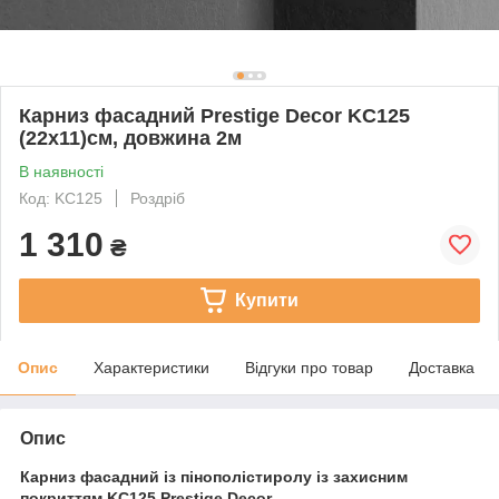
Карниз фасадний Prestige Decor KC125
(22х11)см, довжина 2м
В наявності
Код: KC125
Роздріб
1 310
₴
Купити
Опис
Характеристики
Відгуки про товар
Доставка
Опис
Карниз фасадний із пінополістиролу із захисним
покриттям KC125 Prestige Decor