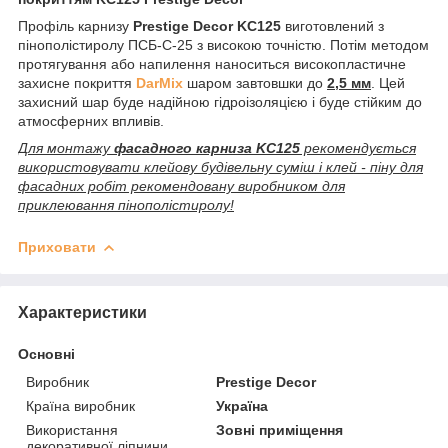
Профіль карнизу
Prestige Decor KC125
виготовлений з
пінополістиролу ПСБ-С-25 з високою точністю. Потім методом
протягування або напилення наноситься високопластичне
захисне покриття
DarMix
шаром завтовшки до
2,5 мм
. Цей
захисний шар буде надійною гідроізоляцією і буде стійким до
атмосферних впливів.
Для монтажу
фасадного карниза KC125
рекомендується
використовувати клейову будівельну суміш і клей - піну для
фасадних робіт рекомендовану виробником для
приклеювання пінополістиролу!
Приховати
Характеристики
Основні
Виробник
Prestige Decor
Країна виробник
Україна
Використання
Зовні приміщення
декоративної ліпнини