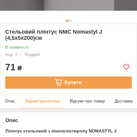
Стельовий плінтус NMC Nomastyl J
(4,5х5х200)см
В наявності
Код: J
Роздріб
71
₴
Купити
Опис
Характеристики
Відгуки про товар
Доставка
Опис
Плінтус стельовий з пінополістиролу NOMASTYL J