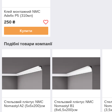
Клей монтажний NMC
Adefix P5 (310мл)
250
₴
Купити
Подібні товари компанії
Стельовий плінтус NMC
Стельовий плінтус NMC
Стел
Nomastyl A2 (5х5х200)см
Nomastyl B1
Noma
(8х6,5х200)см
(3,5