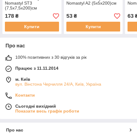
Nomastyl ST3
Nomastyl A2 (5х5х200)см
Noma
(7,5х7,5х200)см
178
53
63
₴
₴
Купити
Купити
Про нас
100% позитивних з 30 відгуків за рік
Працює з 11.11.2014
м. Київ
вул. Вінстона Черчилля 24/А, Київ, Україна
Контакти
Сьогодні вихідний
Показати весь графік роботи
Про нас