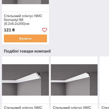
Стельовий плінтус NMC
Nomastyl B8
(8,2х8,2х200)см
121
₴
Купити
Подібні товари компанії
Стельовий плінтус NMC
Стельовий плінтус NMC
Стел