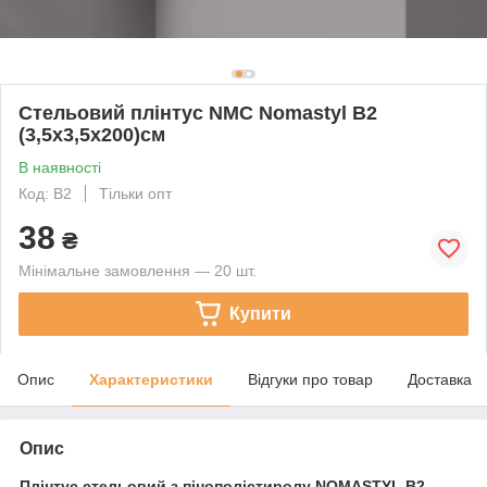
Стельовий плінтус NMC Nomastyl B2
(3,5х3,5х200)см
В наявності
Код: B2
Тільки опт
38
₴
Мінімальне замовлення — 20 шт.
Купити
Опис
Характеристики
Відгуки про товар
Доставка
Опис
Плінтус стельовий з пінополістиролу NOMASTYL B2