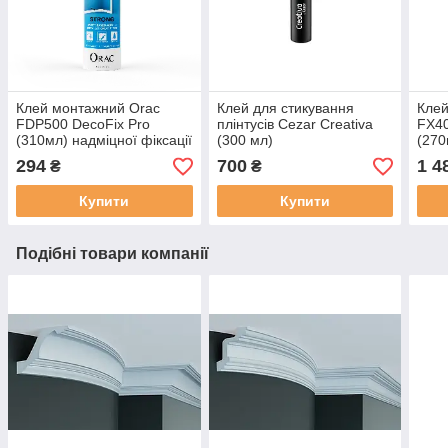
Клей монтажний Orac
Клей для стикування
Клей
FDP500 DecoFix Pro
плінтусів Cezar Creativa
FX40
(310мл) надміцної фіксації
(300 мл)
(270
294
700
1 4
₴
₴
Купити
Купити
Подібні товари компанії