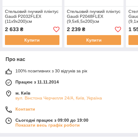
Стельовий гнучкий плінтус
Стельовий гнучкий плінтус
Стел
Gaudi P2032FLEX
Gaudi P2048FLEX
Gau
(11х9х200)см
(9,5х6,5х200)см
(9,1
2 633
2 239
1 5
₴
₴
Купити
Купити
Про нас
100% позитивних з 30 відгуків за рік
Працює з 11.11.2014
м. Київ
вул. Вінстона Черчилля 24/А, Київ, Україна
Контакти
Сьогодні працює з 09:00 до 19:00
Показати весь графік роботи