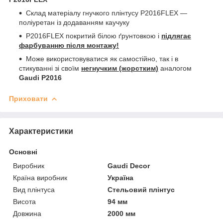
Склад матеріалу гнучкого плінтусу P2016FLEX —
поліуретан із додаванням каучуку
P2016FLEX покритий білою ґрунтовкою і
підлягає
фарбуванню після монтажу!
Може використовуватися як самостійно, так і в
стикуванні зі своїм
негнучким (жорстким)
аналогом
Gaudi P2016
Приховати
Характеристики
Основні
Виробник
Gaudi Decor
Країна виробник
Україна
Вид плінтуса
Стельовий плінтус
Висота
94 мм
Довжина
2000 мм