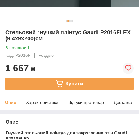
Стельовий гнучкий плінтус Gaudi P2016FLEX
(9,4х9х200)см
В наявності
Код: P2016F
Роздріб
1 667
₴
Купити
Опис
Характеристики
Відгуки про товар
Доставка
Опис
Гнучкий стельовий плінтус для закруглених стін Gaudi
P2016FLEX