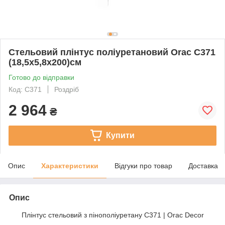
Стельовий плінтус поліуретановий Orac C371
(18,5х5,8х200)см
Готово до відправки
Код: C371
Роздріб
2 964
₴
Купити
Опис
Характеристики
Відгуки про товар
Доставка
Опис
Плінтус стельовий з пінополіуретану C371 | Orac Decor