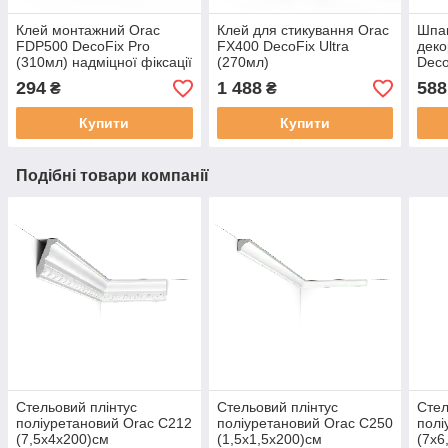
Клей монтажний Orac
Клей для стикування Orac
Шпак
FDP500 DecoFix Pro
FX400 DecoFix Ultra
деко
(310мл) надміцної фіксації
(270мл)
Deco
294
1 488
588
₴
₴
Купити
Купити
Подібні товари компанії
Стельовий плінтус
Стельовий плінтус
Стел
поліуретановий Orac C212
поліуретановий Orac C250
полі
(7,5х4х200)см
(1,5х1,5х200)см
(7х6