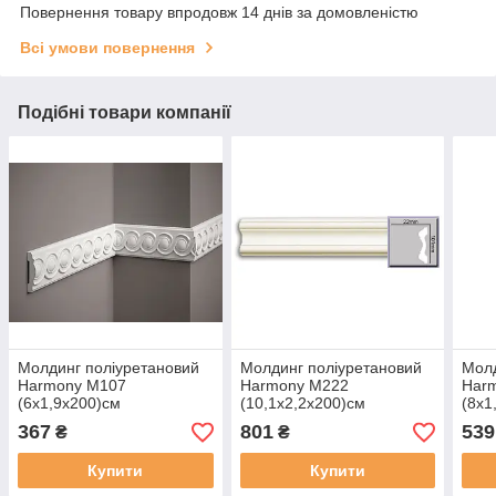
Повернення товару впродовж 14 днів за домовленістю
Всі умови повернення
Подібні товари компанії
Молдинг поліуретановий
Молдинг поліуретановий
Молд
Harmony M107
Harmony M222
Har
(6х1,9x200)см
(10,1х2,2x200)см
(8х1
367
801
539
₴
₴
Купити
Купити