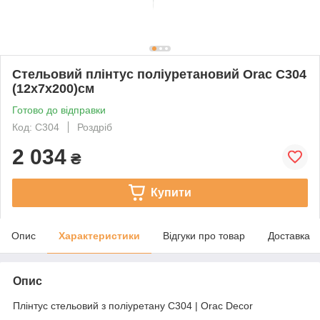
Стельовий плінтус поліуретановий Orac C304
(12х7х200)см
Готово до відправки
Код: C304
Роздріб
2 034
₴
Купити
Опис
Характеристики
Відгуки про товар
Доставка
Опис
Плінтус стельовий з поліуретану C304 | Orac Decor