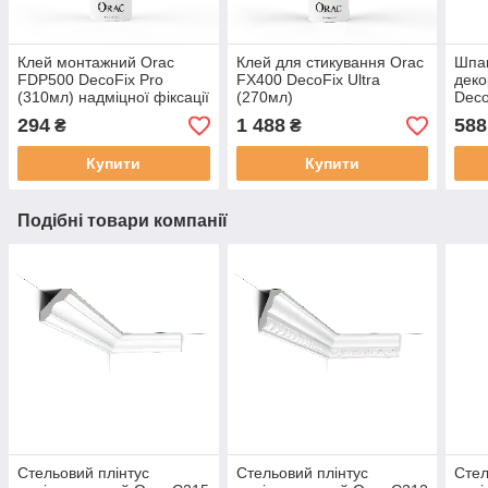
Клей монтажний Orac
Клей для стикування Orac
Шпак
FDP500 DecoFix Pro
FX400 DecoFix Ultra
деко
(310мл) надміцної фіксації
(270мл)
Deco
294
1 488
588
₴
₴
Купити
Купити
Подібні товари компанії
Стельовий плінтус
Стельовий плінтус
Стел