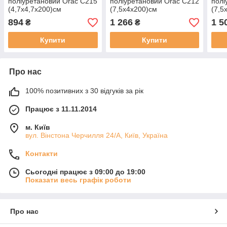
поліуретановий Orac C215
поліуретановий Orac C212
полі
(4,7х4,7х200)см
(7,5х4х200)см
(7,5
894
1 266
1 5
₴
₴
Купити
Купити
Про нас
100% позитивних з 30 відгуків за рік
Працює з 11.11.2014
м. Київ
вул. Вінстона Черчилля 24/А, Київ, Україна
Контакти
Сьогодні працює з 09:00 до 19:00
Показати весь графік роботи
Про нас