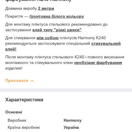
Довжина виробу
2 метри
Покриття —
ґрунтовка білого кольору
Для монтажу плінтуса стельового рекомендовано до
застосування
клей типу "рідкі цвяхи"
Для стикування
між собою
плінтусів Harmony K240
рекомендується застосовувати спеціальний
стикувальний
клей!
Після монтажу плінтуса стельового K240 і повного висихання
монтажного та стикувального клею
необхідне фарбування
изделия!
Приховати
Характеристики
Основні
Виробник
Harmony
Країна виробник
Україна