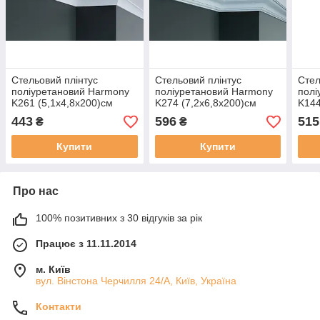
Стельовий плінтус
Стельовий плінтус
Стел
поліуретановий Harmony
поліуретановий Harmony
полі
K261 (5,1х4,8х200)см
K274 (7,2х6,8х200)см
K144
443
596
515
₴
₴
Купити
Купити
Про нас
100% позитивних з 30 відгуків за рік
Працює з 11.11.2014
м. Київ
вул. Вінстона Черчилля 24/А, Київ, Україна
Контакти