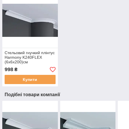
Стельовий гнучкий плінтус
Harmony K240FLEX
(6х6х200)см
998
₴
Купити
Подібні товари компанії