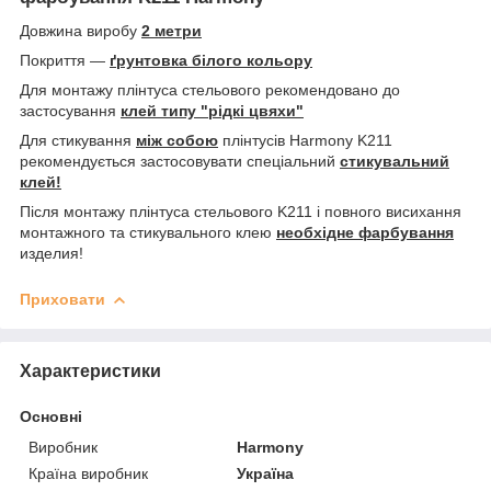
Довжина виробу
2 метри
Покриття —
ґрунтовка білого кольору
Для монтажу плінтуса стельового рекомендовано до
застосування
клей типу "рідкі цвяхи"
Для стикування
між собою
плінтусів Harmony K211
рекомендується застосовувати спеціальний
стикувальний
клей!
Після монтажу плінтуса стельового K211 і повного висихання
монтажного та стикувального клею
необхідне фарбування
изделия!
Приховати
Характеристики
Основні
Виробник
Harmony
Країна виробник
Україна