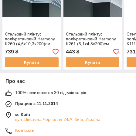
Стельовий плінтус
Стельовий плінтус
Стел
поліуретановий Harmony
поліуретановий Harmony
полі
K260 (4,6х10,3х200)см
K261 (5,1х4,8х200)см
K111
739
443
731
₴
₴
Купити
Купити
Про нас
100% позитивних з 30 відгуків за рік
Працює з 11.11.2014
м. Київ
вул. Вінстона Черчилля 24/А, Київ, Україна
Контакти