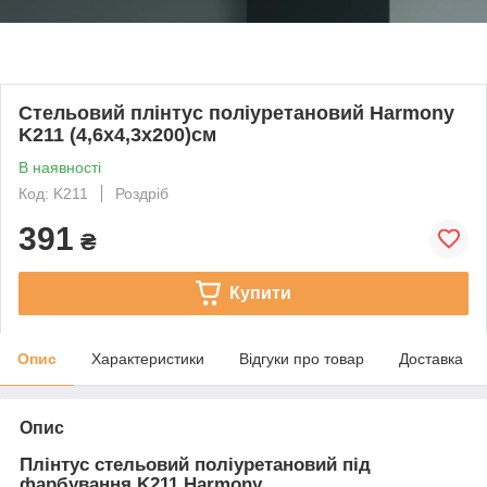
Стельовий плінтус поліуретановий Harmony
K211 (4,6х4,3х200)см
В наявності
Код: K211
Роздріб
391
₴
Купити
Опис
Характеристики
Відгуки про товар
Доставка
Опис
Плінтус стельовий поліуретановий під
фарбування K211 Harmony