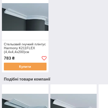
Стельовий гнучкий плінтус
Harmony K211FLEX
(4,4х4,4х200)см
783
₴
Купити
Подібні товари компанії