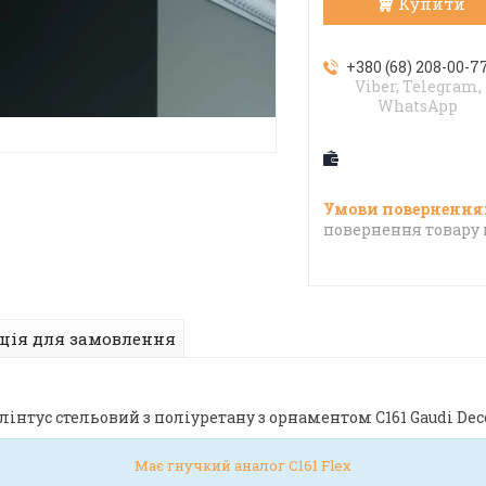
Купити
+380 (68) 208-00-7
Viber, Telegram,
WhatsApp
повернення товару 
ція для замовлення
лінтус стельовий з поліуретану з орнаментом C161 Gaudi Dec
Має гнучкий аналог C161 Flex