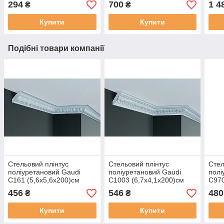
294
700
1 4
₴
₴
Купити
Купити
Подібні товари компанії
Стельовий плінтус
Стельовий плінтус
Стел
поліуретановий Gaudi
поліуретановий Gaudi
полі
C161 (5,6х5,6х200)см
C1003 (6,7х4,1х200)см
C970
456
546
480
₴
₴
Купити
Купити