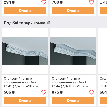
294
700
1 4
₴
₴
Купити
Купити
Подібні товари компанії
Стельовий плінтус
Стельовий плінтус
Стел
поліуретановий Gaudi
поліуретановий Gaudi
полі
C141 (7,5х3,5х200)см
C144 (7,8х10,3х200)см
C100
506
875
664
₴
₴
Купити
Купити