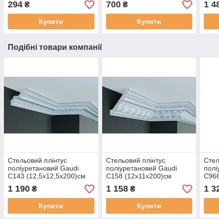
294
700
1 4
₴
₴
Купити
Купити
Подібні товари компанії
Стельовий плінтус
Стельовий плінтус
Стел
поліуретановий Gaudi
поліуретановий Gaudi
полі
C143 (12,5х12,5х200)см
C158 (12х11х200)см
C966
1 190
1 158
1 3
₴
₴
Купити
Купити