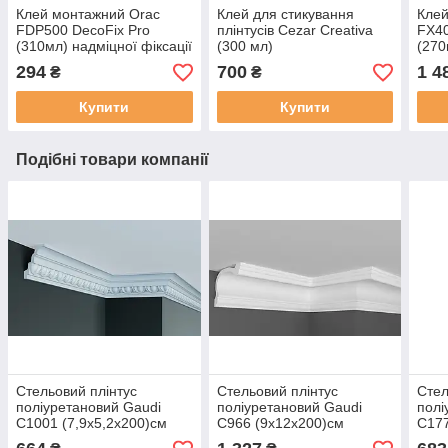
Клей монтажний Orac
Клей для стикування
Клей
FDP500 DecoFix Pro
плінтусів Cezar Creativa
FX40
(310мл) надміцної фіксації
(300 мл)
(270
294
700
1 4
₴
₴
Купити
Купити
Подібні товари компанії
Стельовий плінтус
Стельовий плінтус
Стел
поліуретановий Gaudi
поліуретановий Gaudi
полі
C1001 (7,9х5,2х200)см
C966 (9х12х200)см
C177