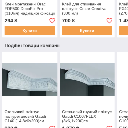
Клей монтажний Orac
Клей для стикування
Клей
FDP500 DecoFix Pro
плінтусів Cezar Creativa
FX40
(310мл) надміцної фіксації
(300 мл)
(270
294
700
1 4
₴
₴
Купити
Купити
Подібні товари компанії
Стельовий плінтус
Стельовий гнучкий плінтус
Стел
поліуретановий Gaudi
Gaudi C1007FLEX
полі
C140 (14,8х6х200)см
(8х6,1х200)см
C100