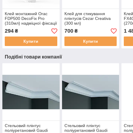
Клей монтажний Orac
Клей для стикування
Клей
FDP500 DecoFix Pro
плінтусів Cezar Creativa
FX40
(310мл) надміцної фіксації
(300 мл)
(270
294
700
1 4
₴
₴
Купити
Купити
Подібні товари компанії
Стельовий плінтус
Стельовий плінтус
Стел
поліуретановий Gaudi
поліуретановий Gaudi
полі