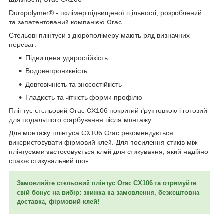
Duropolymer® - полімер підвищеної щільності, розроблений
та запатентований компанією Orac.
Стельові плінтуси з дюрополімеру мають ряд визначних
переваг:
Підвищена ударостійкість
Водонепроникність
Довговічність та зносостійкість
Гладкість та чіткість форми профілю
Плінтус стельовий Orac CX106 покритий ґрунтовкою і готовий
для подальшого фарбування після монтажу.
Для монтажу плінтуса CX106 Orac рекомендується
використовувати фірмовий клей. Для посилення стиків між
плінтусами застосовується клей для стикування, який надійно
спаює стикувальний шов.
Замовляйте стельовий плінтус Orac CX106 та отримуйте
свій бонус на вибір: знижка на замовлення, безкоштовна
доставка, фірмовий клей!