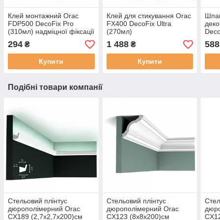
Клей монтажний Orac
Клей для стикування Orac
Шпак
FDP500 DecoFix Pro
FX400 DecoFix Ultra
деко
(310мл) надміцної фіксації
(270мл)
Deco
294
1 488
588
₴
₴
Купити
Купити
Подібні товари компанії
Стельовий плінтус
Стельовий плінтус
Стел
дюрополімерний Orac
дюрополімерний Orac
дюр
CX189 (2,7х2,7х200)см
CX123 (8х8х200)см
CX12