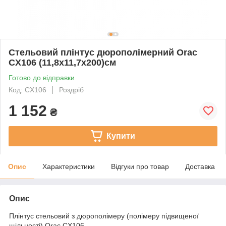
Стельовий плінтус дюрополімерний Orac
CX106 (11,8х11,7х200)см
Готово до відправки
Код: CX106
Роздріб
1 152
₴
Купити
Опис
Характеристики
Відгуки про товар
Доставка
Опис
Плінтус стельовий з дюрополімеру (полімеру підвищеної
щільності) Orac CX106