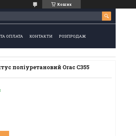
Кошик
ТА ОПЛАТА
КОНТАКТИ
РОЗПРОДАЖ
тус поліуретановий Orac C355
и