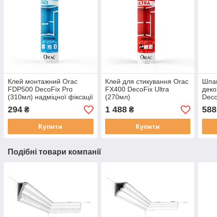
Клей монтажний Orac
Клей для стикування Orac
Шпак
FDP500 DecoFix Pro
FX400 DecoFix Ultra
деко
(310мл) надміцної фіксації
(270мл)
Deco
294
1 488
588
₴
₴
Купити
Купити
Подібні товари компанії