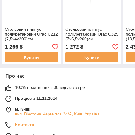
Стельовий плінтус
Стельовий плінтус
Стел
поліуретановий Orac C212
поліуретановий Orac C325
полі
(7,5х4х200)см
(7х6,5х200)см
(18,
1 266
1 272
2 4
₴
₴
Купити
Купити
Про нас
100% позитивних з 30 відгуків за рік
Працює з 11.11.2014
м. Київ
вул. Вінстона Черчилля 24/А, Київ, Україна
Контакти