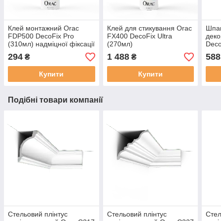
Клей монтажний Orac
Клей для стикування Orac
Шпак
FDP500 DecoFix Pro
FX400 DecoFix Ultra
деко
(310мл) надміцної фіксації
(270мл)
Deco
294
1 488
588
₴
₴
Купити
Купити
Подібні товари компанії
Стельовий плінтус
Стельовий плінтус
Стел