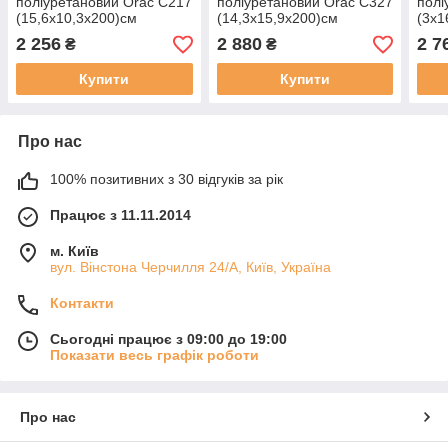
поліуретановий Orac C217
поліуретановий Orac C327
полі
(15,6х10,3х200)см
(14,3х15,9х200)см
(3х1
2 256
2 880
2 7
₴
₴
Купити
Купити
Про нас
100% позитивних з 30 відгуків за рік
Працює з 11.11.2014
м. Київ
вул. Вінстона Черчилля 24/А, Київ, Україна
Контакти
Сьогодні працює з 09:00 до 19:00
Показати весь графік роботи
Про нас