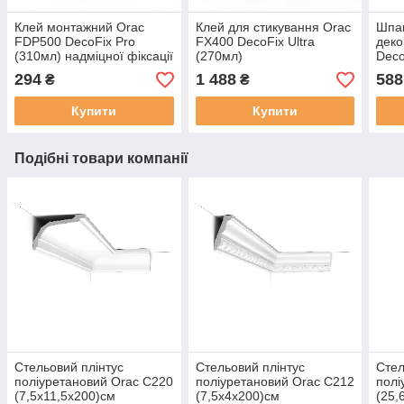
Клей монтажний Orac
Клей для стикування Orac
Шпак
FDP500 DecoFix Pro
FX400 DecoFix Ultra
деко
(310мл) надміцної фіксації
(270мл)
Deco
294
1 488
588
₴
₴
Купити
Купити
Подібні товари компанії
Стельовий плінтус
Стельовий плінтус
Стел
поліуретановий Orac C220
поліуретановий Orac C212
полі
(7,5х11,5х200)см
(7,5х4х200)см
(25,