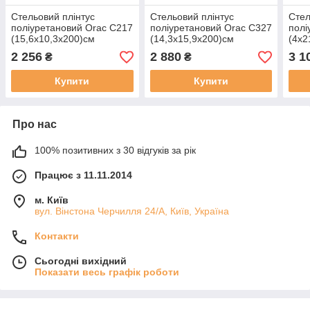
Стельовий плінтус
Стельовий плінтус
Стел
поліуретановий Orac C217
поліуретановий Orac C327
полі
(15,6х10,3х200)см
(14,3х15,9х200)см
(4х2
2 256
2 880
3 1
₴
₴
Купити
Купити
Про нас
100% позитивних з 30 відгуків за рік
Працює з 11.11.2014
м. Київ
вул. Вінстона Черчилля 24/А, Київ, Україна
Контакти
Сьогодні вихідний
Показати весь графік роботи