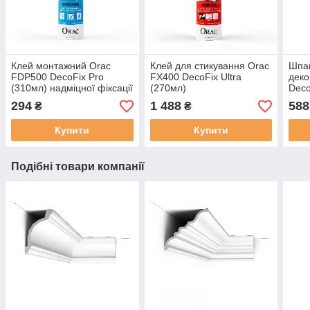
Клей монтажний Orac
Клей для стикування Orac
Шпак
FDP500 DecoFix Pro
FX400 DecoFix Ultra
деко
(310мл) надміцної фіксації
(270мл)
Deco
294
1 488
588
₴
₴
Купити
Купити
Подібні товари компанії