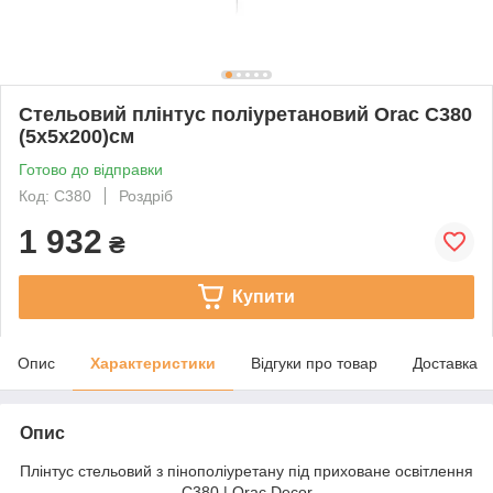
Стельовий плінтус поліуретановий Orac C380
(5х5х200)см
Готово до відправки
Код: C380
Роздріб
1 932
₴
Купити
Опис
Характеристики
Відгуки про товар
Доставка
Опис
Плінтус стельовий з пінополіуретану під приховане освітлення
C380 | Orac Decor