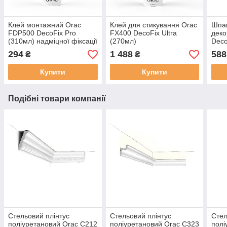
Клей монтажний Orac
Клей для стикування Orac
Шпак
FDP500 DecoFix Pro
FX400 DecoFix Ultra
деко
(310мл) надміцної фіксації
(270мл)
Deco
294
1 488
588
₴
₴
Купити
Купити
Подібні товари компанії
Стельовий плінтус
Стельовий плінтус
Стел
поліуретановий Orac C212
поліуретановий Orac C323
полі