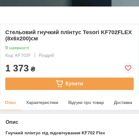
Стельовий гнучкий плінтус Tesori KF702FLEX
(8х6х200)см
В наявності
Код: KF702F
Роздріб
1 373
₴
Купити
Опис
Характеристики
Відгуки про товар
Доставка
Опис
Гнучкий плінтус під підсвічування KF702 Flex