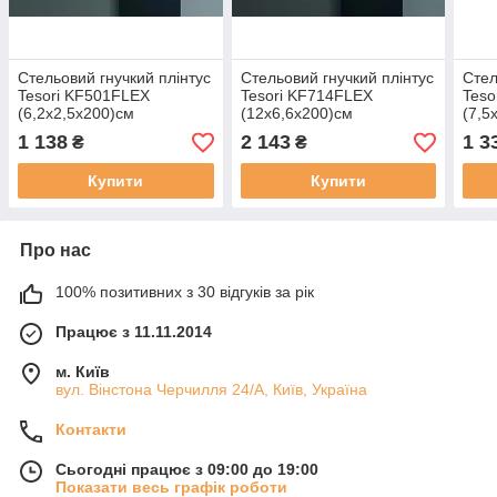
Стельовий гнучкий плінтус
Стельовий гнучкий плінтус
Стел
Tesori KF501FLEX
Tesori KF714FLEX
Teso
(6,2х2,5х200)см
(12х6,6х200)см
(7,5
1 138
2 143
1 3
₴
₴
Купити
Купити
Про нас
100% позитивних з 30 відгуків за рік
Працює з 11.11.2014
м. Київ
вул. Вінстона Черчилля 24/А, Київ, Україна
Контакти
Сьогодні працює з 09:00 до 19:00
Показати весь графік роботи