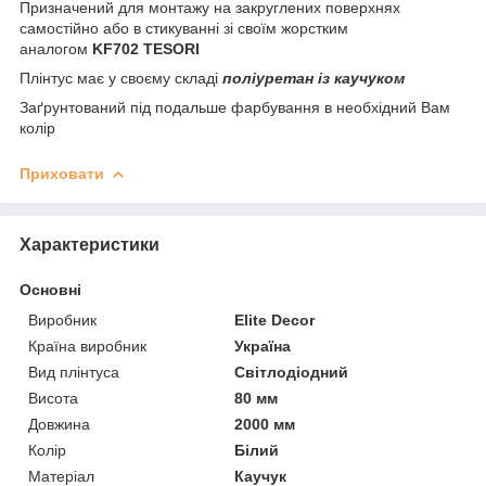
Призначений для монтажу на закруглених поверхнях
самостійно або в стикуванні зі своїм жорстким
аналогом
KF702 TESORI
Плінтус має у своєму складі
поліуретан із каучуком
Заґрунтований під подальше фарбування в необхідний Вам
колір
Приховати
Характеристики
Основні
Виробник
Elite Decor
Країна виробник
Україна
Вид плінтуса
Світлодіодний
Висота
80 мм
Довжина
2000 мм
Колір
Білий
Матеріал
Каучук