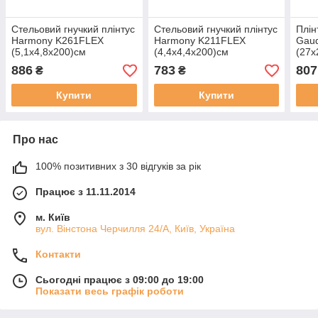
Стельовий гнучкий плінтус
Стельовий гнучкий плінтус
Плін
Harmony K261FLEX
Harmony K211FLEX
Gaud
(5,1х4,8х200)см
(4,4х4,4х200)см
(27
886
783
807
₴
₴
Купити
Купити
Про нас
100% позитивних з 30 відгуків за рік
Працює з 11.11.2014
м. Київ
вул. Вінстона Черчилля 24/А, Київ, Україна
Контакти
Сьогодні працює з 09:00 до 19:00
Показати весь графік роботи