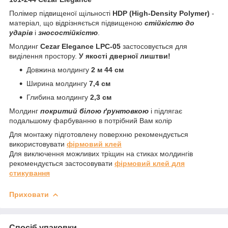
Полімер підвищеної щільності
HDP (High-Density Polymer)
-
матеріал, що відрізняється підвищеною
стійкістю до
ударів
і
зносостійкістю
.
Молдинг
Cezar Elegance LPC-05
застосовується для
виділення простору.
У якості дверної лиштви!
Довжина молдингу
2 м 44 см
Ширина молдингу
7,4 см
Глибина молдингу
2,3 см
Молдинг
покритий білою ґрунтовкою
і підлягає
подальшому фарбуванню в потрібний Вам колір
Для монтажу підготовлену поверхню рекомендується
використовувати
фірмовий клей
Для виключення можливих тріщин на стиках молдингів
рекомендується застосовувати
фірмовий клей для
стикування
Приховати
Спосіб упаковки