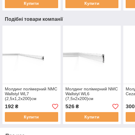
Купити
Купити
Подібні товари компанії
Молдинг полімерний NMC
Молдинг полімерний NMC
Молд
Wallstyl WL7
Wallstyl WL6
Ceza
(2,5х1,2x200)см
(7,5х2x200)см
192
526
300
₴
₴
Купити
Купити