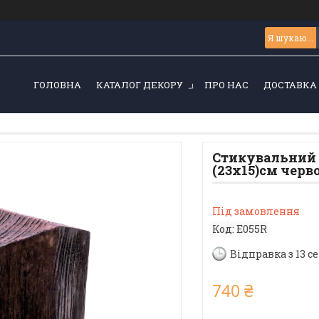
ГОЛОВНА
КАТАЛОГ ДЕКОРУ
ПРО НАС
ДОСТАВКА 
Стикувальний 
(23x15)см черв
Під замовлення
Код:
E055R
Відправка з 13 с
740 ₴