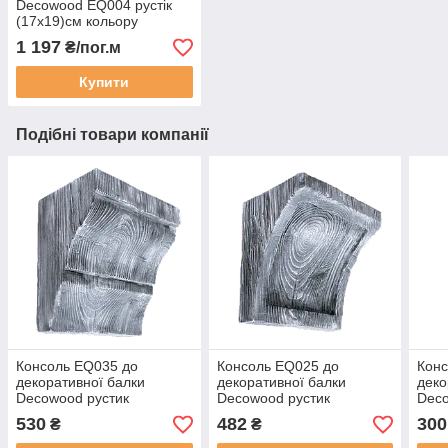
Decowood EQ004 рустік
(17х19)см кольору
червоного дерева
1 197
₴/пог.м
Купити
Подібні товари компанії
Консоль EQ035 до
Консоль EQ025 до
Конс
декоративної балки
декоративної балки
деко
Decowood рустик
Decowood рустик
Deco
(19х13)см сіре дерево
(19х13)см сіре дерево
(12х
530
482
300
₴
₴