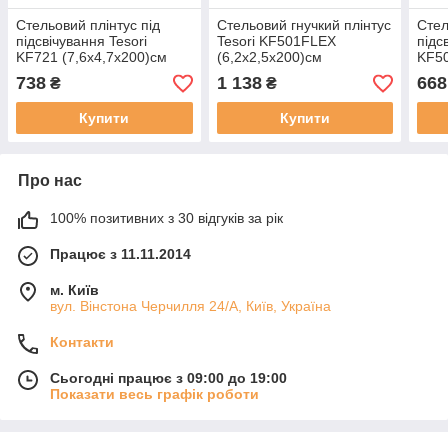
Стельовий плінтус під
Стельовий гнучкий плінтус
Стел
підсвічування Tesori
Tesori KF501FLEX
підс
KF721 (7,6х4,7х200)см
(6,2х2,5х200)см
KF50
738
1 138
668
₴
₴
Купити
Купити
Про нас
100% позитивних з 30 відгуків за рік
Працює з 11.11.2014
м. Київ
вул. Вінстона Черчилля 24/А, Київ, Україна
Контакти
Сьогодні працює з 09:00 до 19:00
Показати весь графік роботи