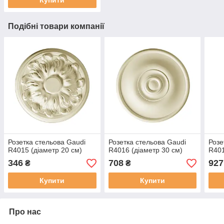
Купити
Подібні товари компанії
Розетка стельова Gaudi
Розетка стельова Gaudi
Розе
R4015 (діаметр 20 cм)
R4016 (діаметр 30 cм)
R401
346
708
927
₴
₴
Купити
Купити
Про нас