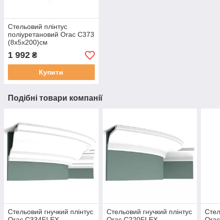
Стельовий плінтус
поліуретановий Orac C373
(8х5х200)см
1 992
₴
Купити
Подібні товари компанії
Стельовий гнучкий плінтус
Стельовий гнучкий плінтус
Стел
Orac C334FLEX
Orac C220FLEX
Ora