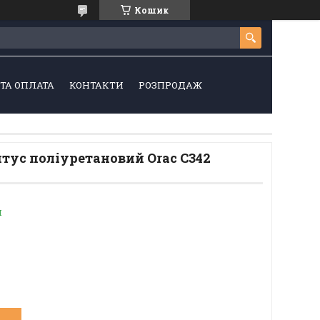
Кошик
ТА ОПЛАТА
КОНТАКТИ
РОЗПРОДАЖ
тус поліуретановий Orac C342
и