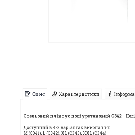
Опис
Характеристики
Інформа
Стельовий плінтус поліуретановий C342 - Herita
Доступний в 4-х варіантах виконання:
M (C341), L (C342), XL (C343), XXL (C344)