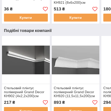
KH921 (8х6х200)см
36
513
180
₴
₴
Купити
Купити
Подібні товари компанії
Стельовий плінтус
Стельовий плінтус
Стел
полімерний Grand Decor
полімерний Grand Decor
полі
KH902 (4х2,2х200)см
KH920 (11,5х11,5х200)см
KH90
217
893
294
₴
₴