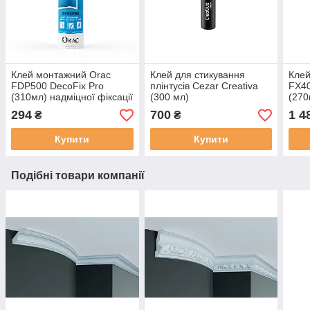
Клей монтажний Orac
Клей для стикування
Клей
FDP500 DecoFix Pro
плінтусів Cezar Creativa
FX40
(310мл) надміцної фіксації
(300 мл)
(270
294
700
1 4
₴
₴
Купити
Купити
Подібні товари компанії