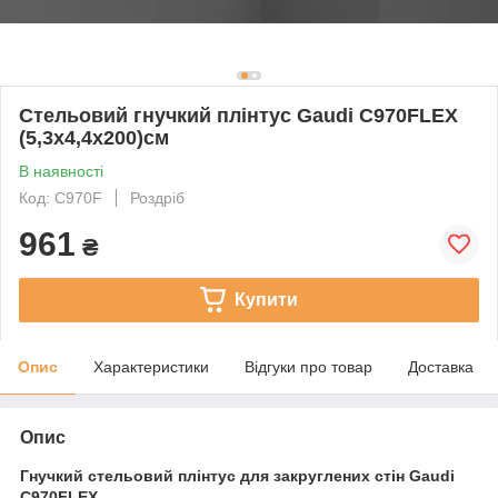
Стельовий гнучкий плінтус Gaudi C970FLEX
(5,3х4,4х200)см
В наявності
Код: C970F
Роздріб
961
₴
Купити
Опис
Характеристики
Відгуки про товар
Доставка
Опис
Гнучкий стельовий плінтус для закруглених стін Gaudi
C970FLEX