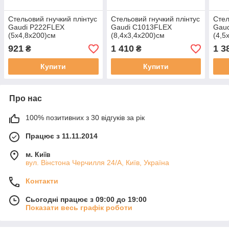
Стельовий гнучкий плінтус
Стельовий гнучкий плінтус
Стел
Gaudi P222FLEX
Gaudi C1013FLEX
Gau
(5х4,8х200)см
(8,4х3,4х200)см
(4,5
921
1 410
1 3
₴
₴
Купити
Купити
Про нас
100% позитивних з 30 відгуків за рік
Працює з 11.11.2014
м. Київ
вул. Вінстона Черчилля 24/А, Київ, Україна
Контакти
Сьогодні працює з 09:00 до 19:00
Показати весь графік роботи