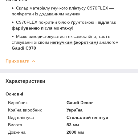
Склад матеріалу гнучкого плінтусу C970FLEX —
поліуретан із додаванням каучуку
C970FLEX покритий білою ґрунтовкою і
підлягає
фарбуванню після монтажу!
Може використовуватися як самостійно, так і в
стикуванні зі своїм
негнучким (жорстким)
аналогом
Gaudi C970
Приховати
Характеристики
Основні
Виробник
Gaudi Decor
Країна виробник
Україна
Вид плінтуса
Стельовий плінтус
Висота
53 мм
Довжина
2000 мм