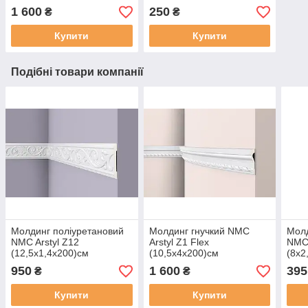
1 600
250
₴
₴
Купити
Купити
Подібні товари компанії
Молдинг поліуретановий
Молдинг гнучкий NMC
Молд
NMC Arstyl Z12
Arstyl Z1 Flex
NMC 
(12,5х1,4x200)см
(10,5х4x200)см
(8х2
950
1 600
395
₴
₴
Купити
Купити