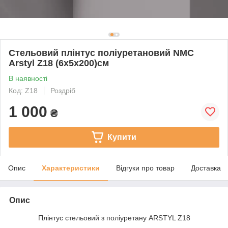
Стельовий плінтус поліуретановий NMC
Arstyl Z18 (6х5х200)см
В наявності
Код: Z18
Роздріб
1 000
₴
Купити
Опис
Характеристики
Відгуки про товар
Доставка
Опис
Плінтус стельовий з поліуретану ARSTYL Z18