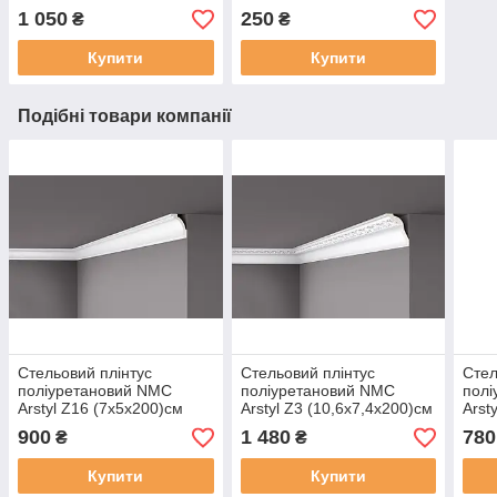
1 050
250
₴
₴
Купити
Купити
Подібні товари компанії
Стельовий плінтус
Стельовий плінтус
Стел
поліуретановий NMC
поліуретановий NMC
пол
Arstyl Z16 (7х5х200)см
Arstyl Z3 (10,6х7,4х200)см
Arst
(7,5
900
1 480
780
₴
₴
Купити
Купити