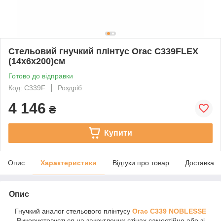
Стельовий гнучкий плінтус Orac C339FLEX
(14х6х200)см
Готово до відправки
Код: C339F
Роздріб
4 146
₴
Купити
Опис
Характеристики
Відгуки про товар
Доставка
Опис
Гнучкий аналог стельового плінтусу
Orac C339 NOBLESSE
Використовується на закруглених стінах самостійно або зі