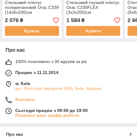
Стельовий плінтус
Стельовий гнучкий плінтус
Стел
поліуретановий Orac C339
Orac C230FLEX
Ora
(14х6х200)см
(3х3х200)см
(8х8
2 076
1 584
2 6
₴
₴
Купити
Купити
Про нас
100% позитивних з 30 відгуків за рік
Працює з 11.11.2014
м. Київ
вул. Вінстона Черчилля 24/А, Київ, Україна
Контакти
Сьогодні працює з 09:00 до 19:00
Показати весь графік роботи
Про нас