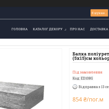
ГОЛОВНА
КАТАЛОГ ДЕКОРУ
ПРО НАС
ДОСТАВКА 
Балка поліуре
(5х15)см кольо
Під замовлення
Код:
ED108G
Відправка з 13 с
854 ₴/пог.м