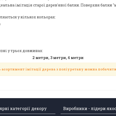
 Ідеальна імітація старої дерев'яної балки. Поверхня балки 
ляються у кількох кольорах:
)
пні у трьох довжинах:
2 метри, 3 метри, 4 метри
ь асортимент імітації дерева з поліуретану можна побачити
рні категорії декору
Виробники - лідери яко